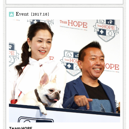
Event
［2017.10］
Team HOPE