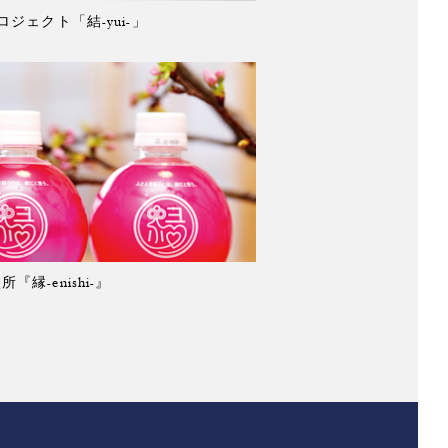
ジェクト「結-yui-」
『縁-enishi-』