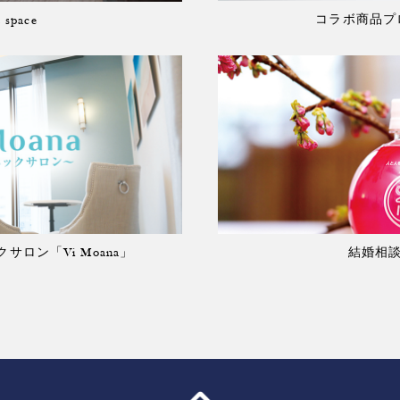
コラボ商品プロ
t space
ロン「Vi Moana」
結婚相談所