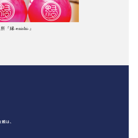
『縁-enishi-』
依頼は、